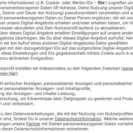
Egal ob Umfragen sammeln, O-Töne holen oder Pres
kommen die Praktikanten schnell in den Radioalltag.
Redakteure und die Nachrichtenredaktion bei der Ar
Hörern gehört zu euren Aufgaben als RBRS-Prakti.
Nach dem Praktikum weißt Du, was Du benötigst, um e
Vielleicht auch im Anschluss an das Praktikum als fre
Damit Du Dich in der Redaktion richtig einleben kannst
Aufgaben des Radiojournalisten bekommst, sollte d
Außerdem solltest Du mindestens 18 Jahre alt sein 
Praktikum wird nicht vergütet.
Wenn wir Dich neugierig gemacht haben, dann schic
mit Foto entweder per E-Mail oder per Post an:
Radio Bonn/Rhein-Sieg