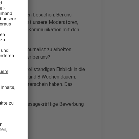
sekonferenzen besuchen. Bei uns
 Ihr unterstützt unsere Moderatoren,
beit. Auch die Kommunikation mit den
inmal als Journalist zu arbeiten.
ier Mitarbeiter bei uns?
 und einen vollständigen Einblick in die
as Praktikum rund 8 Wochen dauern.
und einen Führerschein haben. Das
k uns Deine aussagekräftige Bewerbung